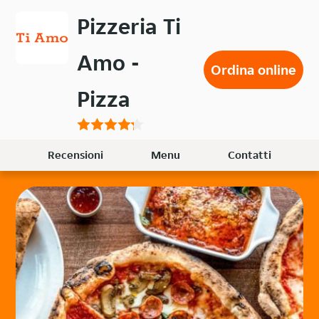
Passa
Pizzeria Ti
al
contenuto
Amo -
principale
Ordina online
Pizza
Recensioni
Menu
Contatti